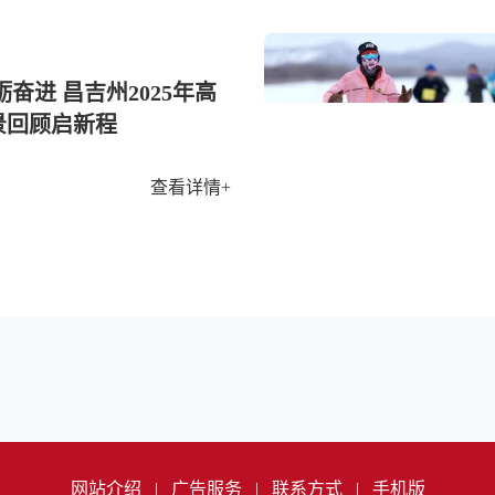
砺奋进 昌吉州2025年高
景回顾启新程
查看详情+
网站介绍
|
广告服务
|
联系方式
|
手机版