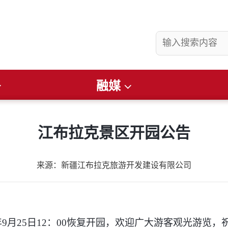
融媒
县要闻
社会
看准
畅游昌吉
文润庭州
财经
便民通知
江布拉克景区开园公告
来源：​新疆江布拉克旅游开发建设有限公司
月25日12：00恢复开园，欢迎广大游客观光游览，