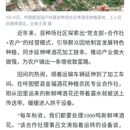
9月10日，呼图壁县园户村镇良种场社区啤酒花种植基地，工人在
采摘啤酒花。记者王薇 摄
近年来，良种场社区探索出“党支部+合作社
+农户”的经营模式，引导群众因地制宜发展特色
种植，同步延伸啤酒花加工链条，推动产业做大
做强，为农户铺出一条增收致富路。
田间的热闹，顺着运输车辆延伸到了加工车
间。在呼图壁县金福酒花种植农民专业合作社，
刚从田里运来的新鲜啤酒花还带着露水就被送上
传送带，缓缓进入烘干设备。
“每年秋收，我们都要处理1000吨新鲜啤酒
花。”该合作社理事吕文涛指着运转的设备说，