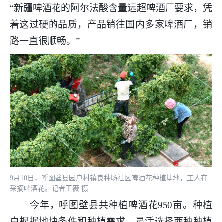
“新疆啤酒花的阿尔法酸含量远超啤酒厂要求，凭
着这过硬的品质，产品销往国内多家啤酒厂，销
路一直很顺畅。
”
9月10日，呼图壁县园户村镇良种场社区啤酒花种植基地，工人在
采摘啤酒花。记者王薇 摄
今年，呼图壁县共种植啤酒花950亩。种植
户根据地块条件和种植需求，灵活选择两种种植