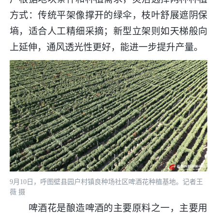
方式：传统平架像撑开的绿伞，枝叶舒展遮阴保
墒，适合人工精细采摘；新型立架则如天梯般向
上延伸，通风透光性更好，能进一步提升产量。
9月10日，呼图壁县园户村镇良种场社区啤酒花种植基地。记者王
薇 摄
啤酒花是酿造啤酒的主要原料之一，主要用