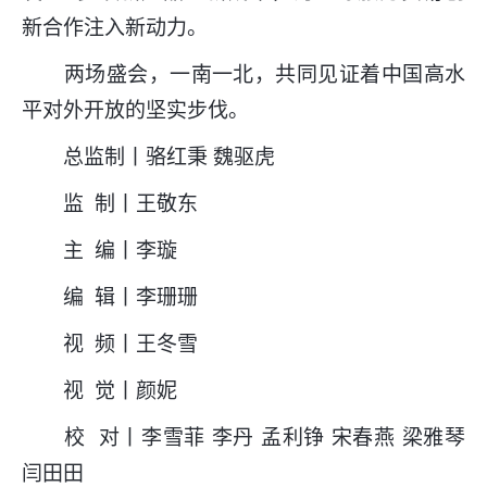
新合作注入新动力。
两场盛会，一南一北，共同见证着中国高水
平对外开放的坚实步伐。
总监制丨骆红秉 魏驱虎
监 制丨王敬东
主 编丨李璇
编 辑丨李珊珊
视 频丨王冬雪
视 觉丨颜妮
校 对丨李雪菲 李丹 孟利铮 宋春燕 梁雅琴
闫田田