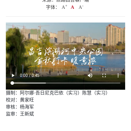
+
.
-
字体：
A
A
A
摄制：阿尔娜·吾日尼克巴依（实习）陈慧（实习）
校对：黄家旺
审核：杨海军
监审：王新斌