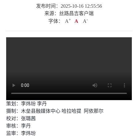
发布时间：2025-10-16 12:55:56
来源：丝路昌吉客户端
+
.
-
字体：
A
A
A
策划：李炜玢 李丹
摄制：木垒县融媒体中心 哈拉哈提 阿依那尔
校对：张璐茜
审核：李丹
监审：李炜玢