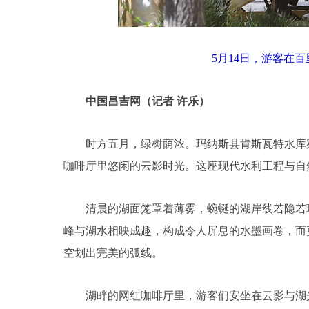
5月14日，游客在百里
中国昌吉网（记者 许乐）
时方五月，绿树荫浓。玛纳斯县肯斯瓦特水库宛
咖啡厅里悠闲的云影时光。这座现代水利工程与自
清晨的湖面笼罩着薄雾，蜿蜒的湖岸线若隐若现
峰与湖水相映成趣，构成令人屏息的水墨画卷，而
空划出完美的弧线。
湖畔的网红咖啡厅里，游客们安坐在云影与湖光