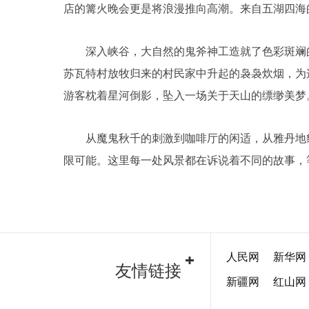
店的篝火晚会更是将浪漫推向高潮。来自五湖四海
深入峡谷，大自然的鬼斧神工造就了色彩斑斓的
苏瓦特村放牧归来的村民家中升起的袅袅炊烟，为
游客枕着星河倒影，坠入一场关于天山的缥缈美梦
从魔鬼秋千的刺激到咖啡厅的闲适，从雅丹地貌
限可能。这里每一处风景都在诉说着不同的故事，
人民网
新华网
友情链接
新疆网
红山网