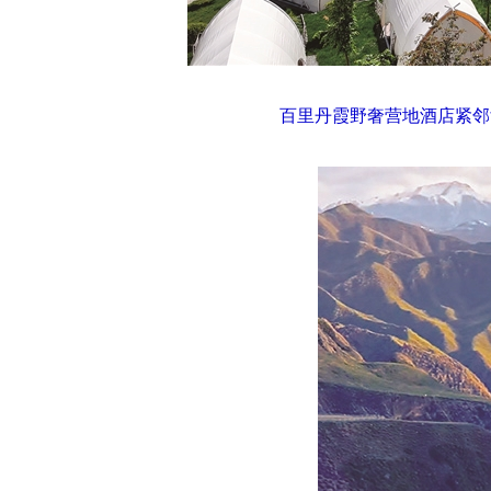
百里丹霞野奢营地酒店紧邻肯