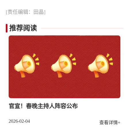
[责任编辑：田晶]
推荐阅读
官宣！春晚主持人阵容公布
2026-02-04
查看详情+