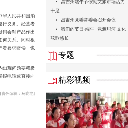
•
昌吉州端午节假期文旅市场活力
十足
中华人民共和国消
•
昌吉州党委常委会召开会议
履行义务。经营者
•
我们的节日·端午 | 竞渡玛河 文化
促销会对产品作出
弦歌悠长
任何关系。同时根
产者要求赔偿，也
专题
内出现问题要积极
举报电话或直接向
精彩视频
[责任编辑：马晓艳]