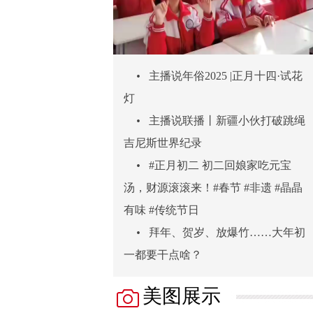
•
主播说年俗2025 |正月十四·试花
灯
•
主播说联播丨新疆小伙打破跳绳
吉尼斯世界纪录
•
#正月初二 初二回娘家吃元宝
汤，财源滚滚来！#春节 #非遗 #晶晶
有味 #传统节日
•
拜年、贺岁、放爆竹……大年初
一都要干点啥？
美图展示