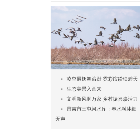
•
凌空展翅舞蹁跹 霓彩缤纷映碧天
•
生态美景入画来
•
文明新风润万家 乡村振兴焕活力
•
昌吉市三屯河水库：春水融冰细
无声