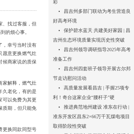
彩
•
昌吉州多部门联动为考生营造良
好高考环境
家、找过客服，但
•
保护碧水蓝天 共建美好家园 | 昌
遇到的烦心事。
吉州生态环境质量实现历史性突破
了，幸亏当时没有
•
昌吉州领导调研指导2025年高考
只愿意更换燃气灶
准备工作
时候商家说的质保
•
昌吉州四套班子领导开展古尔邦
节走访慰问活动
商家解释，燃气灶
•
高质量发展看昌吉 | 手握25项专
年久老化，有的是
利！奇台这家企业“腰杆子”硬
家可以免费为其更
•
推进典范地州建设 准东在行动 |
保质期，但只能免
准东开发区昌东2×66万千瓦煤电项目
取得阶段性突破
费更换同款同型号