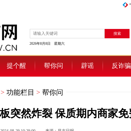
2026年8月8日 星期六
提个醒
帮你问
辟谣
反诈骗
>
功能栏目
>
帮你问
面板突然炸裂 保质期内商家免
4-08-29 10:29:00
来源：昌吉日报