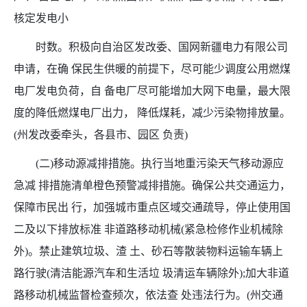
核定发电小
时数。积极向自治区发改委、国网新疆电力有限公司
申请，在确 保民生供暖的前提下，尽可能少调度公用燃煤
电厂发电负荷，自 备电厂尽可能增加大网下电量，最大限
度的降低燃煤电厂出力， 降低煤耗，减少污染物排放量。
(州发改委牵头，各县市、园区 负责)
(二)移动源减排措施。执行当地重污染天气移动源应
急减 排措施清单橙色预警减排措施。确保公共交通运力，
保障市民出 行，加强城市重点区域交通疏导，停止使用国
二及以下排放标准 非道路移动机械(紧急检修作业机械除
外)。禁止建筑垃圾、渣 土、砂石等散装物料运输车辆上
路行驶(清洁能源汽车和生活垃 圾清运车辆除外);加大非道
路移动机械监督检查频次，依法查 处违法行为。(州交通