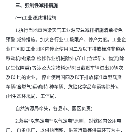
三、强制性减排措施
(一)工业源减排措施
1.执行当地重污染天气工业源应急减排措施清单橙色
预警 减排措施。加大各行业/工段限产、停产力度。工业企
业厂区和 工业园区内停止使用国二及以下排放标准非道路
移动机械(紧急 检修作业机械除外),矿山(含煤矿)、物流(除
民生保障类) 等涉及大宗物料运输(日载货车辆进出10辆次
及以上)的企业， 停止使用国四及以下排放标准重型载货
车辆(含燃气)运输(特 种车辆、危险化学品车辆等除外)。
(州生态环境局、工信局、
自然资源局牵头，各县市、园区负责)
2.落实“以热定电”“以气定电”原则，对辖区内公用电
厂、 自备电厂，以供热面积、供蒸汽量等供需环节为主，