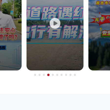
建
2
源
院
202
院
用
违
昌
房
围
202
的
现
封
充
近
小
无
202