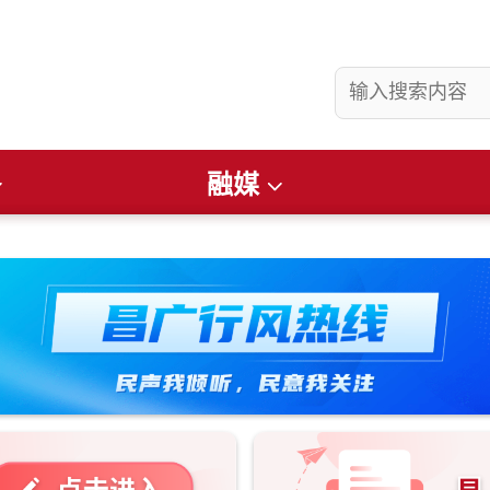
融媒
县要闻
社会
看准
畅游昌吉
文润庭州
财经
便民通知