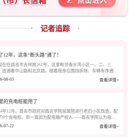
记者追踪
了12年，这条“断头路”通了！
现在在昌吉市吉祥路261号，这里毗邻香水湾小区一、二、三
，连通着中山路和北京路。随着我身后围挡拆除、车辆有序通
，断了12年的吉祥路，今天正式通车。困扰周边群众多年的出行
6-08-03
查看详情+
题，终于彻底解决。
里的充电桩能用了
024年12月，昌吉市政府对昌吉学院家属院进行老旧小区改造，配
了8个充电桩。但一直因为配电箱产权人——昌吉学院认为电容
够、电压不稳，存在隐患，一直未能接通电源，导致新建的充电
6-07-22
查看详情+
闲置无法使用。从今年6月4日，昌广行风热线接到此问题反映
，持续进行了追踪报道。