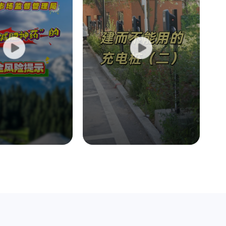
而不用的充电桩第二篇
024年12月昌吉学院家属院进行了老旧小区改造，配建了8个新能
充电桩，但是一直没有投入使用。经过采访了解，是因为昌吉学
作为产权单位认为存在电力安全隐患。经媒体介入沟通，昌吉学
6-07-01
查看详情+
同意接通电源了，但是十多天过去了，这里的充电桩还是不能
。究竟卡点在哪里呢？
规改造阳台 引发面积争议
吉市民纪先生在2024年10月购买了清华一品小区一套126㎡期
，合同约定2026年1月交房，约定赠送3个半封闭式阳台，面积按
护结构外围水平投影面积的一半计算，简单说就是按阳台总面积
6-06-29
查看详情+
一半计算登记，合计约5.1㎡。今年4月，纪先生实地看房时发
，原本规划的半封闭式阳台全部建成了封闭式阳台，也就意味着
闭阳台要全部计算入产权面积。
电桩建好两年不用成摆设
日，有市民向昌广行风热线反映，昌吉学院家属院在2024年老旧
区改造时，配套建设了 8 个新能源汽车充电桩，但建成至今始终
法投入使用。
6-06-29
查看详情+