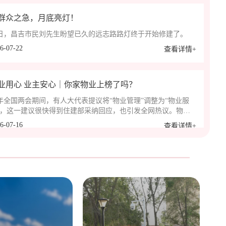
群众之急，月底亮灯！
日，昌吉市民刘先生盼望已久的远志路路灯终于开始修建了。
6-07-22
查看详情+
业用心 业主安心｜你家物业上榜了吗？
年全国两会期间，有人大代表提议将“物业管理”调整为“物业服
”，这一建议很快得到住建部采纳回应，也引发全网热议。物业
所以备受关注，是因为它直接连着大家的居住体验与生活幸福
6-07-16
查看详情+
。昌吉市人民政府也在今年年初启动物业服务质量提升专项行
，对全市住宅小区开展全覆盖摸排与检查。在昌吉，物业差距能
多大？为啥有的小区物业费收缴率95%+，业主夸不停？今天实
建道路遇红线，出行可有解法？
3个优质物业，解锁高分物业的经营之道
日，昌吉市佃坝镇东沟村二片区村民王先生通过昌广行风热线反
，煤改电施工挖开自家门前道路后，路面迟迟未能复原，严重影
日常出行。经多部门协调研判，目前已在不占用耕地的前提下确
6-07-15
查看详情+
修复方案，预计 2026 年 10 月底前完成路面恢复。