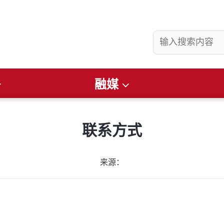
融媒
县要闻
社会
看准
畅游昌吉
文润庭州
财经
便民通知
联系方式
来源：