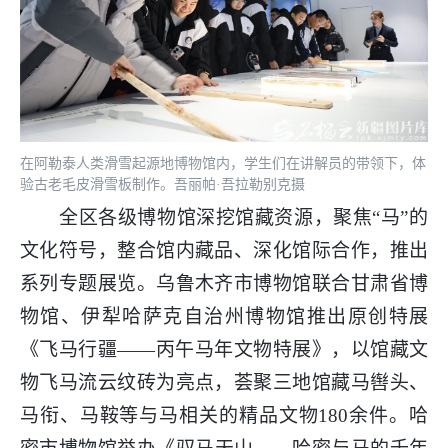
在阿勒泰人类滑雪起源地博物馆内，学生们在讲解员的带领下，体
验古老毛皮滑雪板制作。吾丽帕·吾拉勒别克摄
全区各级博物馆深挖馆藏资源，聚焦“马”的
文化符号，整合馆内藏品、深化馆际合作，推出
系列专题展览。乌鲁木齐市博物馆联合甘肃省博
物馆、伊犁哈萨克自治州博物馆推出原创特展
《飞马行疆——丙午马年文物特展》，以馆藏文
物飞马流云纹砖为亮点，荟聚三地馆藏马辔头、
马衔、马鞍等与马相关的精品文物180余件。哈