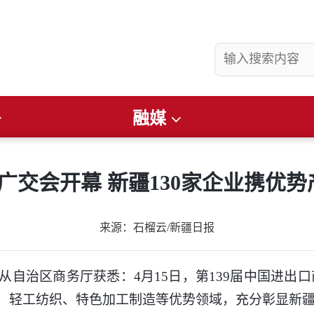
融媒
县要闻
社会
看准
畅游昌吉
文润庭州
财经
便民通知
届广交会开幕 新疆130家企业携优
来源：石榴云/新疆日报
自治区商务厅获悉：4月15日，第139届中国进出口
品、轻工纺织、特色加工制造等优势领域，充分彰显新