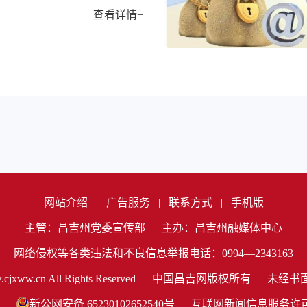
查看详情+
网站介绍
|
广告服务
|
联系方式
|
手机版
主管：昌吉州党委宣传部
主办：昌吉州融媒体中心
网络侵权等各类违法和不良信息举报电话：0994—2343163
cjxww.cn All Rights Reserved
中国昌吉网版权所有
未经书
新公网安备 65230102652540号
互联网新闻信息服务许可证编