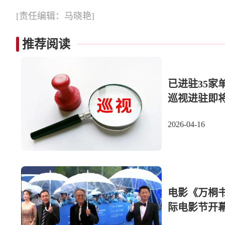
[责任编辑：马晓艳]
推荐阅读
已进驻35家
巡视进驻即
2026-04-16
电影《万桐
际电影节开