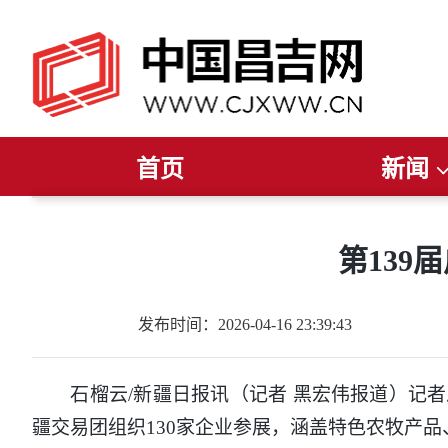
首页
新闻
推荐阅读
读报纸
听广播
今日聚焦
看电视
新疆要闻
直播
昌吉要闻
昌吉发布
州
第139
发布时间：2026-04-16 23:39:43
石榴云/新疆日报讯（记者 黑宏伟报道）记者从
疆交易团组织130家企业参展，涵盖特色农牧产