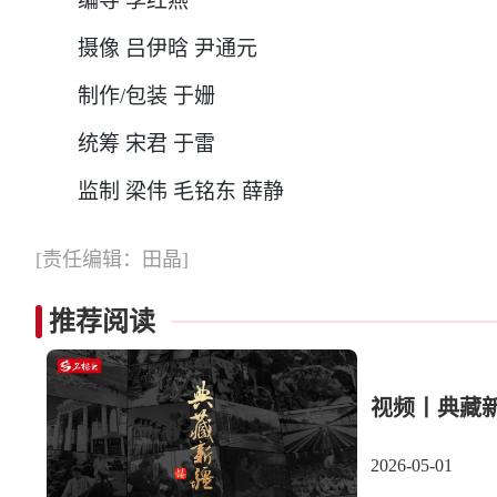
编导 李红燕
摄像 吕伊晗 尹通元
制作/包装 于姗
统筹 宋君 于雷
监制 梁伟 毛铭东 薛静
[责任编辑：田晶]
推荐阅读
视频丨典藏
2026-05-01