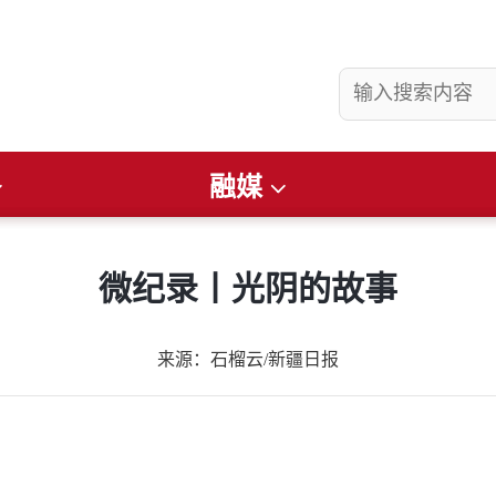
融媒
县要闻
社会
看准
畅游昌吉
文润庭州
财经
便民通知
微纪录丨光阴的故事
来源：石榴云/新疆日报