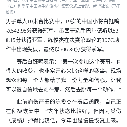
5月3日，冠军中国选手白钰鸣（中）、亚军墨西哥选手巴尔德斯
（左）和季军中国选手练俊杰在颁奖仪式上合影。新华社发（马子
涵摄）
男子单人10米台比赛中，19岁的中国小将白钰鸣
以542.95分获得冠军，墨西哥选手巴尔德斯以53
8.15分获得亚军。练俊杰在决赛第四轮的307C动
作中出现失误，最终以506.80分获得季军。
赛后白钰鸣表示：“第一次参加这个赛事，有
很大的收获，也非常开心来比这样的赛事。现场
观众和每一个人都给了我一份力量和信心，让我
可以很自信地去站在那，然后去跳每一个动作。”
此前肩伤严重的练俊杰在赛后透露，自己正
在积极恢复中：“去年状态比较好，但因为受伤
（成绩）掉得比较低，今年也是慢慢恢复上来。