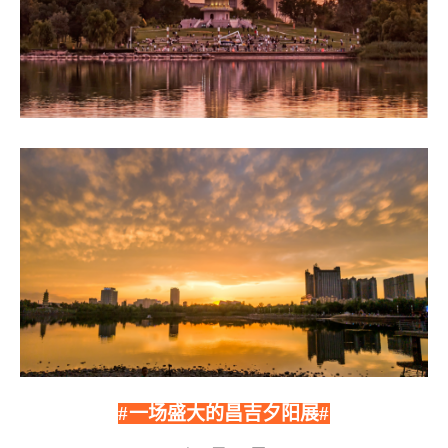
#
一场盛大的昌吉夕阳展
#