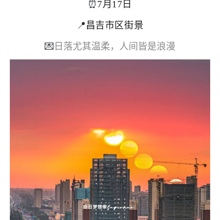
⏰
7月17日
📍
昌吉市区街景
💌
日落尤其温柔，人间皆是浪漫