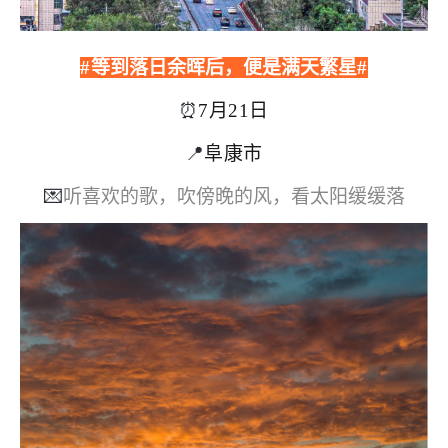
#
等到落日余晖后，便是满天繁星
#
⏰
7月21日
📍
阜康市
💌
听喜欢的歌，吹傍晚的风，看太阳缓缓落