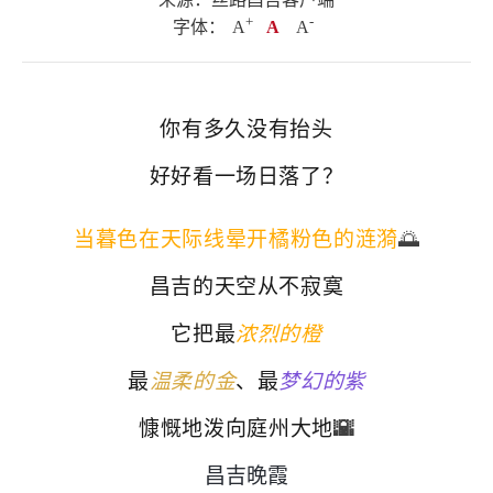
+
.
-
字体：
A
A
A
你有多久没有抬头
好好看一场日落了？
当暮色在天际线晕开橘粉色的涟漪
🌅
昌吉的天空从不寂寞
它把最
浓烈的橙
最
温柔的金
、最
梦幻的紫
慷慨地泼向庭州大地
🌇
昌吉晚霞