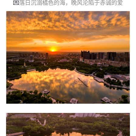
💌
落日沉溺橘色的海，晚风沦陷于赤诚的爱