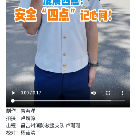
制作：冒海洋
拍摄：卢增源
出镜：昌吉州消防救援支队 卢珊珊
校对：杨茹清