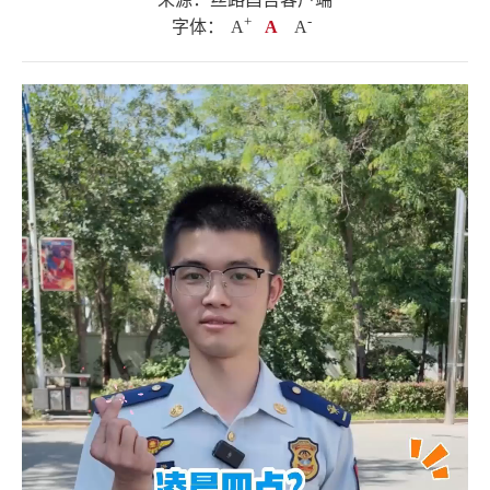
+
.
-
字体：
A
A
A