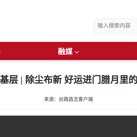
融媒
县要闻
社会
看准
畅游昌吉
文润庭州
财经
便民通知
走基层 | 除尘布新 好运进门腊月
来源：丝路昌吉客户端