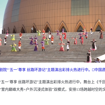
大剧院“‘五一’尊享 丝路环游记”主题演出彩排火热进行中。□中国昌
院“‘五一’尊享 丝路环游记”主题演出彩排火热进行中，舞台上
“室内巅峰大秀+户外沉浸式体验”双模式，安排13场跨越时空