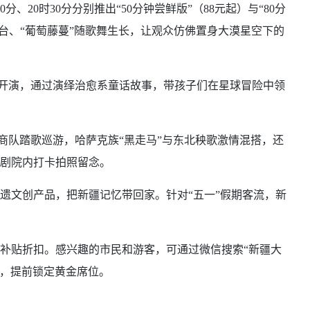
0时30分分别推出“50分钟尝鲜版”（88元起）与“80分
登台、“葡萄藤蔓”随歌舞生长，让观众仿佛置身大漠星空下的
情开演，通过演绎治愈系童话故事，带孩子们在星球冒险中领
商队踏歌巡游，哈萨克族“黑走马”与东北秧歌激情混搭，还
剧院内打卡拍照留念。
文创产品，把新疆记忆带回家。针对“五一”假期客流，新
补贴折扣。感兴趣的市民和游客，可通过微信搜索“新疆大
6咨询，提前锁定黄金席位。