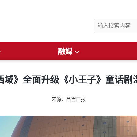
融媒
县要闻
社会
看准
畅游昌吉
文润庭州
财经
便民通知
西域》全面升级《小王子》童话剧
来源：昌吉日报