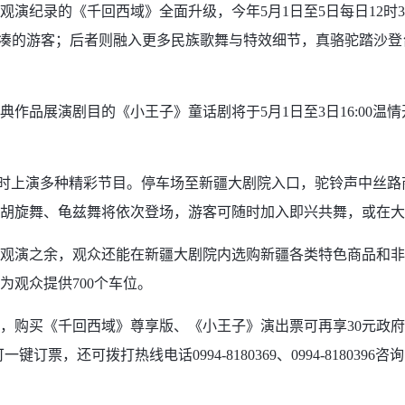
的《千回西域》全面升级，今年5月1日至5日每日12时30分、2
间紧凑的游客；后者则融入更多民族歌舞与特效细节，真骆驼踏沙
品展演剧目的《小王子》童话剧将于5月1日至3日16:00温
时上演多种精彩节目。停车场至新疆大剧院入口，驼铃声中丝路
胡旋舞、龟兹舞将依次登场，游客可随时加入即兴共舞，或在大
演之余，观众还能在新疆大剧院内选购新疆各类特色商品和非遗
观众提供700个车位。
购买《千回西域》尊享版、《小王子》演出票可再享30元政府
票，还可拨打热线电话0994-8180369、0994-818039