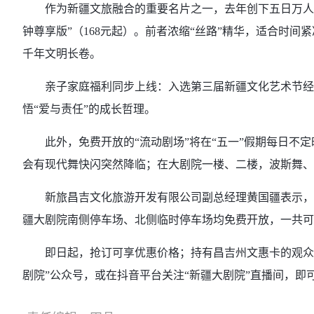
作为新疆文旅融合的重要名片之一，去年创下五日万人观演纪录
钟尊享版”（168元起）。前者浓缩“丝路”精华，适合时
千年文明长卷。
亲子家庭福利同步上线：入选第三届新疆文化艺术节经典作
悟“爱与责任”的成长哲理。
此外，免费开放的“流动剧场”将在“五一”假期每日不定
会有现代舞快闪突然降临；在大剧院一楼、二楼，波斯舞、
新旅昌吉文化旅游开发有限公司副总经理黄国疆表示，观
疆大剧院南侧停车场、北侧临时停车场均免费开放，一共可为
即日起，抢订可享优惠价格；持有昌吉州文惠卡的观众，
剧院”公众号，或在抖音平台关注“新疆大剧院”直播间，即可一键订