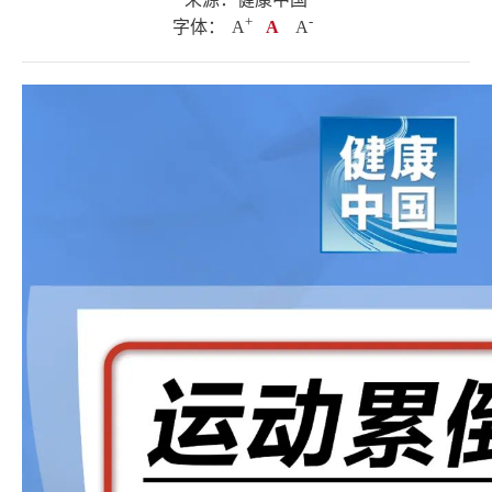
+
.
-
字体：
A
A
A