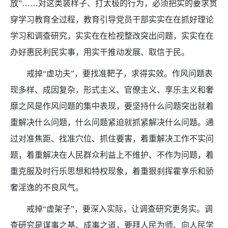
放”……对这类装样子、打太极的行为，必须把实的要求贯
穿学习教育全过程，教育引导党员干部实实在在抓好理论
学习和调查研究，实实在在检视整改突出问题，实实在在
办好惠民利民实事，用实干推动发展、取信于民。
戒掉“虚功夫”，要找准靶子，求得实效。作风问题表
现多样、成因复杂，形式主义、官僚主义、享乐主义和奢
靡之风是作风问题的集中表现，要坚持什么问题突出就着
重解决什么问题，什么问题紧迫就抓紧解决什么问题。通
过对准焦距、找准穴位、抓住要害，着重解决工作不实问
题，着重解决在人民群众利益上不维护、不作为问题，着
重克服及时行乐思想和特权现象，着重狠刹挥霍享乐和骄
奢淫逸的不良风气。
戒掉“虚架子”，要深入实际，让调查研究更务实。调
查研究是谋事之基、成事之道，要拜人民为师、向人民学