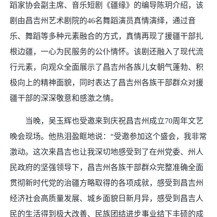
蹈家协会副主席、音乐短剧《疆缘》的编导陈玥介绍，该
剧由昌吉州艺术剧院的46名舞蹈演员真情演绎，通过音
乐、舞蹈等多种元素融合的方式，真情再现了援疆干部扎
根边疆，一心为民服务的公仆情怀。该剧还融入了现代流
行元素，向观众全面展示了昌吉州各族儿女朝气蓬勃、积
极向上的精神面貌，同时表达了昌吉州各族干部群众对援
疆干部的深深敬意和感激之情。
当晚，吴玉辉也受邀来到庆祝昌吉州成立70周年文艺
晚会现场。他热泪盈眶地说：“受邀参加这个盛会，我非常
激动。这次来昌吉也让我深切地感受到了在州党委、州人
民政府的坚强领导下，昌吉州各族干部群众完整准确全面
贯彻新时代党的治疆方略取得的各项成就，感受到昌吉州
经济社会高质量发展、城乡面貌日新月异，感受到昌吉人
民的生活得到极大改善、民族团结进步事业结下丰硕的成