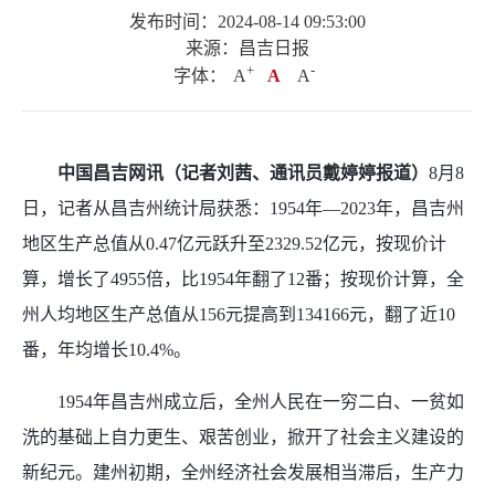
发布时间：2024-08-14 09:53:00
来源：昌吉日报
+
.
-
字体：
A
A
A
中国昌吉网讯（记者刘茜、通讯员戴婷婷报道）
8月8
日，记者从昌吉州统计局获悉：1954年—2023年，昌吉州
地区生产总值从0.47亿元跃升至2329.52亿元，按现价计
算，增长了4955倍，比1954年翻了12番；按现价计算，全
州人均地区生产总值从156元提高到134166元，翻了近10
番，年均增长10.4%。
1954年昌吉州成立后，全州人民在一穷二白、一贫如
洗的基础上自力更生、艰苦创业，掀开了社会主义建设的
新纪元。建州初期，全州经济社会发展相当滞后，生产力