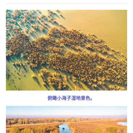
俯瞰小海子湿地景色。