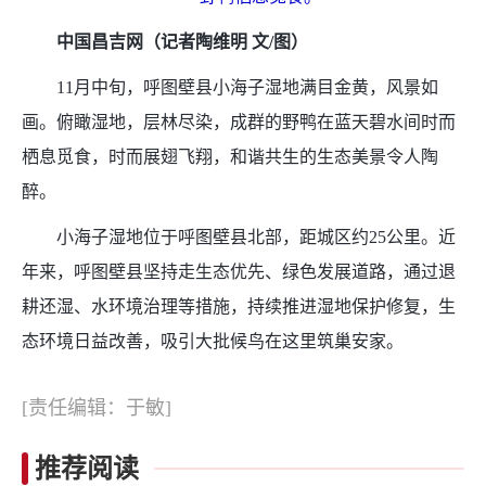
中国昌吉网（
记者陶维明 文/图
）
11月中旬，呼图壁县小海子湿地满目金黄，风景如
画。俯瞰湿地，层林尽染，成群的野鸭在蓝天碧水间时而
栖息觅食，时而展翅飞翔，和谐共生的生态美景令人陶
醉。
小海子湿地位于呼图壁县北部，距城区约25公里。近
年来，呼图壁县坚持走生态优先、绿色发展道路，通过退
耕还湿、水环境治理等措施，持续推进湿地保护修复，生
态环境日益改善，吸引大批候鸟在这里筑巢安家。
[责任编辑：于敏]
推荐阅读