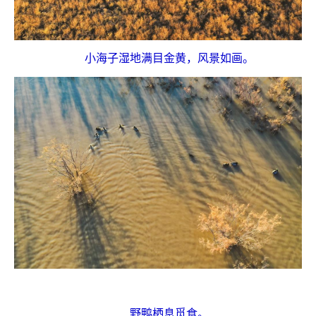
小海子湿地满目金黄，风景如画。
野鸭栖息觅食。