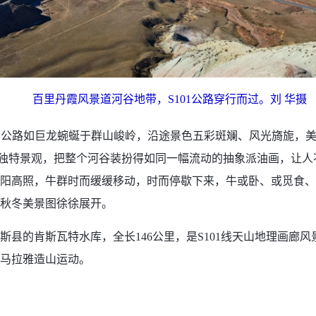
百里丹霞风景道河谷地带，S101公路穿行而过。刘 华摄
01公路如巨龙蜿蜒于群山峻岭，沿途景色五彩斑斓、风光旖旎，
”的独特景观，把整个河谷装扮得如同一幅流动的抽象派油画，让
阳高照，牛群时而缓缓移动，时而停歇下来，牛或卧、或觅食、
秋冬美景图徐徐展开。
肯斯瓦特水库，全长146公里，是S101线天山地理画廊风景
喜马拉雅造山运动。