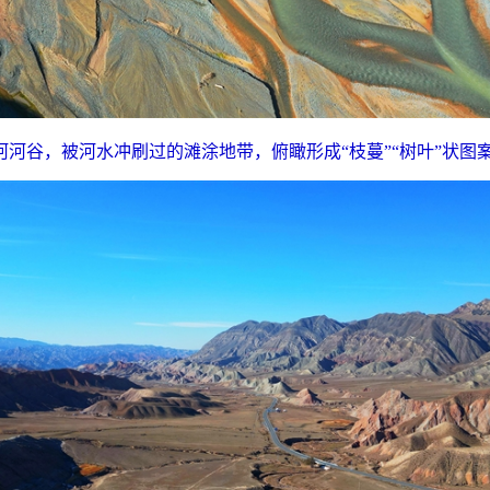
谷，被河水冲刷过的滩涂地带，俯瞰形成“枝蔓”“树叶”状图案