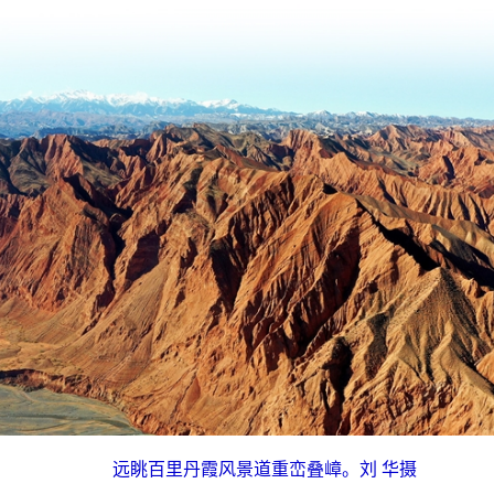
远眺百里丹霞风景道重峦叠嶂。刘 华摄