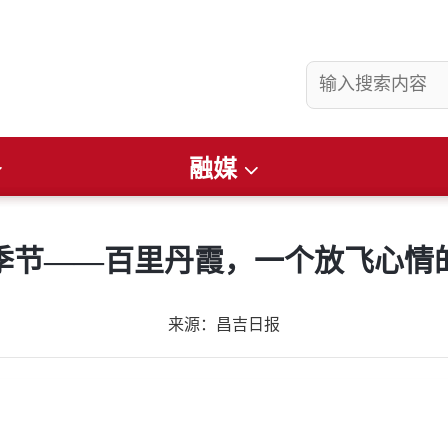
融媒
县要闻
社会
看准
畅游昌吉
文润庭州
财经
便民通知
季节——百里丹霞，一个放飞心情
来源：昌吉日报