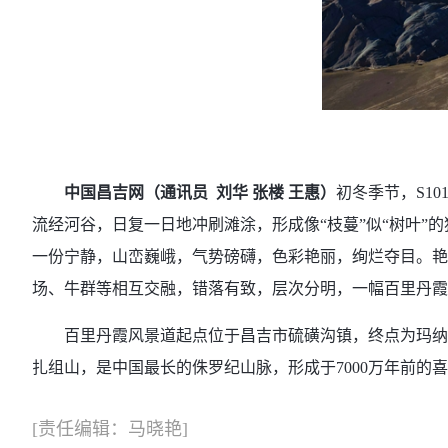
中国昌吉网（通讯员 刘华 张楼 王惠
）
初冬季节，S1
流经河谷，日复一日地冲刷滩涂，形成像“枝蔓”似“树叶
一份宁静，山峦巍峨，气势磅礴，色彩艳丽，绚烂夺目。艳
场、牛群等相互交融，错落有致，层次分明，一幅百里丹霞
百里丹霞风景道起点位于昌吉市硫磺沟镇，终点为玛纳斯县的
扎组山，是中国最长的侏罗纪山脉，形成于7000万年前的
[责任编辑：马晓艳]