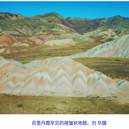
百里丹霞罕见的褶皱状地貌。刘 华摄