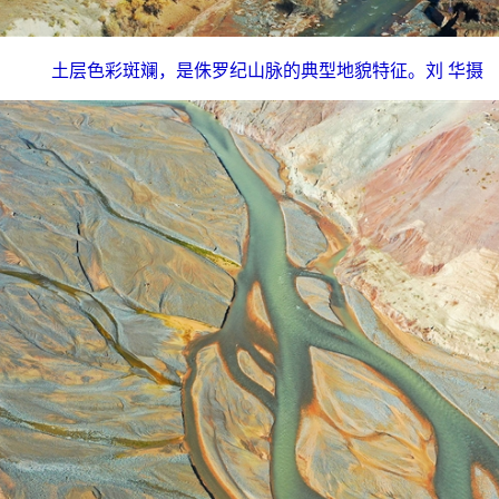
土层色彩斑斓，是侏罗纪山脉的典型地貌特征。刘 华摄