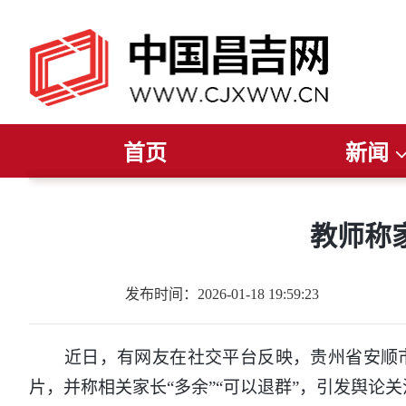
首页
新闻
推荐阅读
读报纸
听广播
今日聚焦
看电视
新疆要闻
直播
昌吉要闻
昌吉发布
州
教师称
发布时间：2026-01-18 19:59:23
近日，有网友在社交平台反映，贵州省安顺市
片，并称相关家长“多余”“可以退群”，引发舆论关