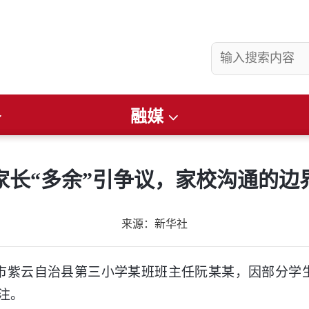
融媒
县要闻
社会
看准
畅游昌吉
文润庭州
财经
便民通知
家长“多余”引争议，家校沟通的边
来源：新华社
紫云自治县第三小学某班班主任阮某某，因部分学生
注。