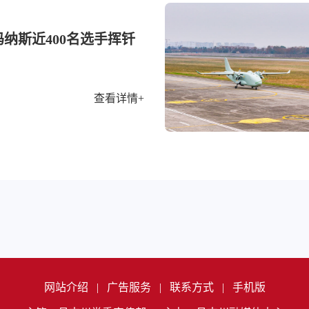
纳斯近400名选手挥钎
查看详情+
网站介绍
|
广告服务
|
联系方式
|
手机版