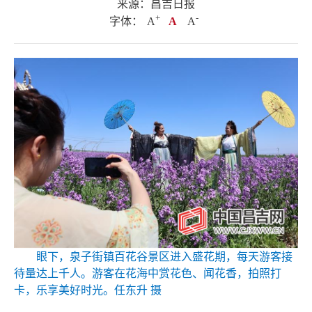
来源：昌吉日报
+
.
-
字体：
A
A
A
眼下，泉子街镇百花谷景区进入盛花期，每天游客接
待量达上千人。游客在花海中赏花色、闻花香，拍照打
卡，乐享美好时光。任东升 摄