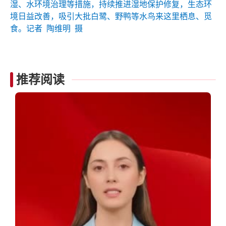
湿、水环境治理等措施，持续推进湿地保护修复，生态环
境日益改善，吸引大批白鹭、野鸭等水鸟来这里栖息、觅
食。记者 陶维明 摄
推荐阅读