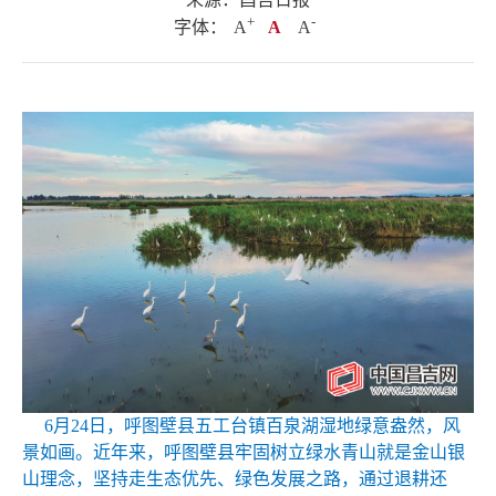
+
.
-
字体：
A
A
A
6月24日，呼图壁县五工台镇百泉湖湿地绿意盎然，风
景如画。近年来，呼图壁县牢固树立绿水青山就是金山银
山理念，坚持走生态优先、绿色发展之路，通过退耕还