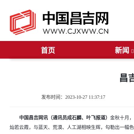
首页
新闻
推荐阅读
读报纸
听广播
今日聚焦
看电视
新疆要闻
直播
昌吉要闻
昌吉发布
州
昌
发布时间：2023-10-27 11:37:17
中国昌吉网讯（通讯员成石麟、叶飞报道
）
金秋十月，
灿若云霞，与蓝天、荒漠、人工湖相映生辉，勾勒出一幅色