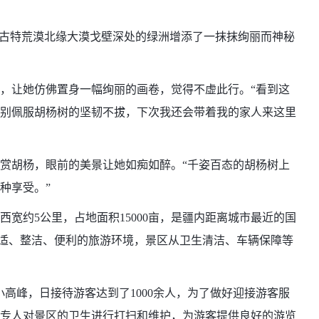
古特荒漠北缘大漠戈壁深处的绿洲增添了一抹抹绚丽而神秘
，让她仿佛置身一幅绚丽的画卷，觉得不虚此行。“看到这
别佩服胡杨树的坚韧不拔，下次我还会带着我的家人来这里
赏胡杨，眼前的美景让她如痴如醉。“千姿百态的胡杨树上
种享受。”
宽约5公里，占地面积15000亩，是疆内距离城市最近的国
个舒适、整洁、便利的旅游环境，景区从卫生清洁、车辆保障等
峰，日接待游客达到了1000余人，为了做好迎接游客服
了专人对景区的卫生进行打扫和维护，为游客提供良好的游览