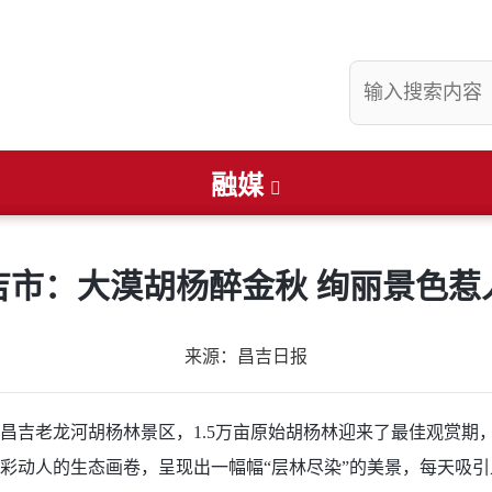
融媒
县要闻
社会
看准
畅游昌吉
文润庭州
财经
便民通知
吉市：大漠胡杨醉金秋 绚丽景色惹
来源：昌吉日报
昌吉老龙河胡杨林景区，1.5万亩原始胡杨林迎来了最佳观赏
彩动人的生态画卷，呈现出一幅幅“层林尽染”的美景，每天吸