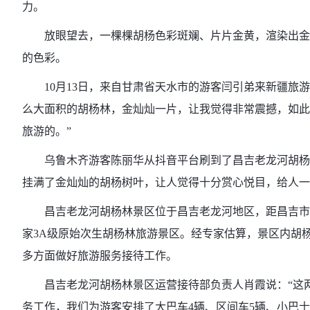
力。
放眼望去，一棵棵胡杨色彩斑斓、片片金黄，渲染出金秋
的色彩。
10月13日，来自甘肃省天水市的游客闫引弟来新疆旅游
么大面积的胡杨林，金灿灿一片，让我觉得非常震撼，如此
旅游的。”
乌鲁木齐游客陈丽华从抖音平台刷到了昌吉老龙河胡杨林
挂满了金灿灿的胡杨树叶，让人觉得十分赏心悦目，给人一
昌吉老龙河胡杨林景区位于昌吉老龙河地区，距昌吉市区30
家3A级原始次生胡杨林旅游景区。经专家估算，景区内胡杨
多方面做好旅游服务接待工作。
昌吉老龙河胡杨林景区运营接待部负责人肖霞说：“这两天
务工作，我们为游客安排了大巴车4辆、区间车5辆、小巴