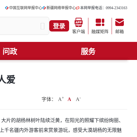
中国互联网举报中心
新疆网络举报中心
本网举报电话：0994-2343163
登录
客户端
融媒矩阵
邮箱
问政
服务
人爱
+
.
-
字体：
A
A
A
期，大片的胡杨林树叶陆续泛黄，在阳光的照耀下缤纷绚丽、
引上千名疆内外游客前来赏景游玩，感受大漠胡杨的无限魅