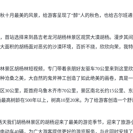
十月最美的风景，给游客呈现了“醉”人的秋色，也给古尔班通
，首站选择来到昌吉老龙河胡杨林景区观赏大漠胡杨。漫步其间
大面积的胡杨面对恶劣的沙漠环境，百折不挠，欣欣向荣，我特
景区胡杨林短视频，专门带着亲朋好友驱车70公里来到这里欣
种沧桑之美，大自然的鬼斧神工创造了如此绝美的画卷，真是一
公里，距首府乌鲁木齐市70公里，景区南北长约15公里、东西
最高树龄在500年以上，树高10至20米。为了给游客创造一
我们胡杨林景区的胡杨迎来了最美的游览季节，迎来了旅游小高
士电动车40辆，为广大游客提供更好的游览服务，与此同时安排