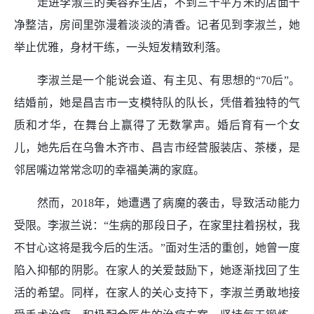
走进李淑兰的美容养生店，不到三十平方米的店面干
净整洁，房间里弥漫着淡淡的清香。记者见到李淑兰，她
举止优雅，身材干练，一头短发精致利落。
李淑兰是一个能说会道、有主见、有思想的“70后”。
结婚前，她是昌吉市一支模特队的队长，凭借着独特的气
质和才华，在舞台上赢得了无数掌声。婚后育有一个女
儿，她先后在乌鲁木齐市、昌吉市经营服装店、茶楼，是
邻居嘴边常常念叨的幸福美满的家庭。
然而，2018年，她遭遇了病魔的袭击，导致活动能力
受限。李淑兰说：“生病的那段日子，在家里拄着拐杖，我
不甘心这将是我今后的生活。”面对生活的重创，她曾一度
陷入抑郁的阴影。在家人的关爱鼓励下，她逐渐找回了生
活的希望。同样，在家人的关心支持下，李淑兰勇敢地接