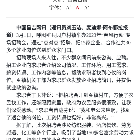
+
.
-
字体：
A
A
A
中国昌吉网讯（通讯员刘玉洁、麦迪娜·阿布都拉报
道
）
3月1日，呼图壁县园户村镇举办2023年“春风行动”专
场招聘会，通过“点对点”招聘，把15家企业、合作社共30
多个就业岗位送到群众家门口。
招聘现场人来人往，不少群众闻讯前来咨询、应聘。
招工企业向求职者介绍公司情况、工作环境、用工需求、
薪资待遇、工作内容等信息，帮助求职者找到心仪的岗
位。乡镇机关干部为求职群众发放企业招聘简讯，并提供
就业政策咨询。
求职者丁玉萍说：“把招聘会开到乡镇村庄，方便了农
民找工作，还能照顾家里，政府为农民服务很细致，让我
们深受感动。”求职者苗载芬说：“我和老公来应聘，找到
了适合他的岗位，工资待遇也挺好，非常高兴。”
据了解，此次招聘会涉及纺织服装、酒店餐饮、劳务
派遣、化工等多个行业，吸引了当地150多名富余劳动力求