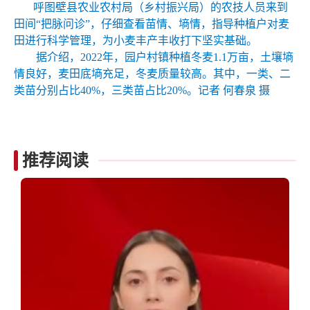
呼图壁县农业农村局（乡村振兴局）的农技人员来到
田间“把脉问诊”，仔细查看苗情、墒情，指导种植户对麦
田进行科学管理，为小麦丰产丰收打下坚实基础。
据介绍，2022年，园户村镇种植冬麦1.1万亩，土壤墒
情良好，麦田底墒充足，冬麦质量较高。其中，一类、二
类苗分别占比40%，三类苗占比20%。记者 何春泉 摄
推荐阅读