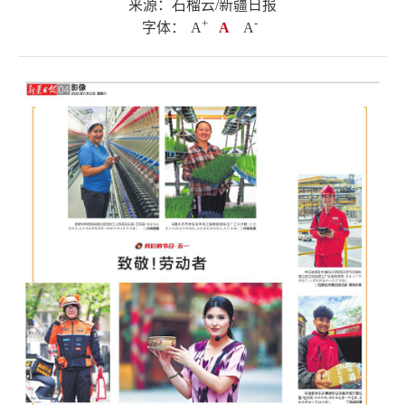
来源：石榴云/新疆日报
+
.
-
字体：
A
A
A