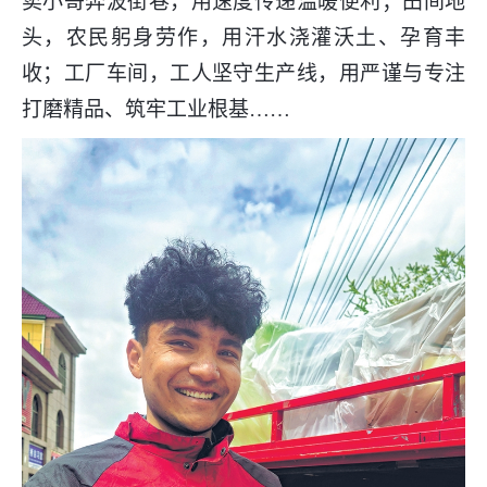
卖小哥奔波街巷，用速度传递温暖便利；田间地
头，农民躬身劳作，用汗水浇灌沃土、孕育丰
收；工厂车间，工人坚守生产线，用严谨与专注
打磨精品、筑牢工业根基……