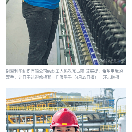
尉犁利华纺织有限公司纺纱工人热孜完古丽·艾买提：希望用我的
双手，让日子过得像棉絮一样暖乎乎（4月29日摄）。汪志鹏摄