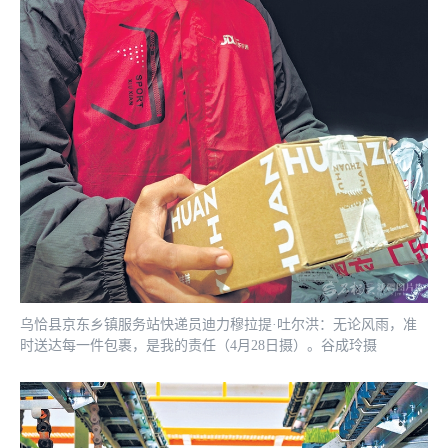
乌恰县京东乡镇服务站快递员迪力穆拉提·吐尔洪：无论风雨，准
时送达每一件包裹，是我的责任（4月28日摄）。谷成玲摄