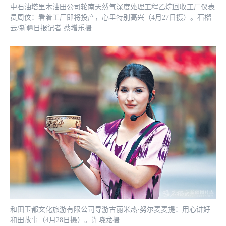
中石油塔里木油田公司轮南天然气深度处理工程乙烷回收工厂仪表
员周伩：看着工厂即将投产，心里特别高兴（4月27日摄）。石榴
云/新疆日报记者 蔡增乐摄
和田玉都文化旅游有限公司导游古丽米热·努尔麦麦提：用心讲好
和田故事（4月28日摄）。许晓龙摄