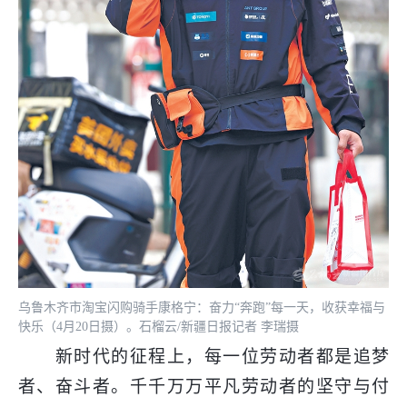
乌鲁木齐市淘宝闪购骑手康格宁：奋力“奔跑”每一天，收获幸福与
快乐（4月20日摄）。石榴云/新疆日报记者 李瑞摄
新时代的征程上，每一位劳动者都是追梦
者、奋斗者。千千万万平凡劳动者的坚守与付