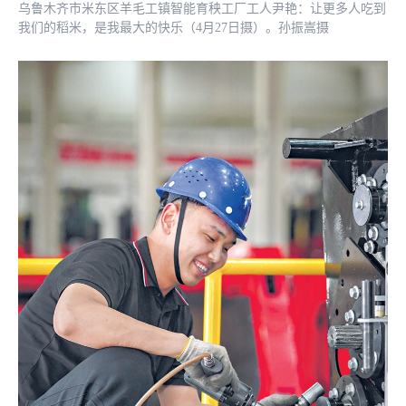
乌鲁木齐市米东区羊毛工镇智能育秧工厂工人尹艳：让更多人吃到
我们的稻米，是我最大的快乐（4月27日摄）。孙振嵩摄