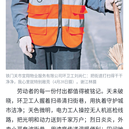
铁门关市宜翔物业服务有限公司环卫工刘尚仁：把街道打扫得干干
净净，我心里就特别敞亮（4月28日摄）。谢江林摄
劳动者的每一份付出都值得被铭记。天未破
晓，环卫工人握着扫帚清扫街巷，用执着守护城
市洁净；天色微明，电力工人操控无人机巡检线
路，把光明和动力送到千家万户；烈日炎炎，外